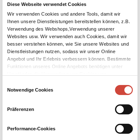
Diese Webseite verwendet Cookies
Wir verwenden Cookies und andere Tools, damit wir
Ihnen unsere Dienstleistungen bereitstellen können, z.B.
Verwendung des Webshops,Verwendung unserer
Websites usw. Wir verwenden auch Cookies, damit wir
↘
Download Bilddatei
besser verstehen können, wie Sie unsere Websites und
Dienstleistungen nutzen, sodass wir unser Online
Kaufen
Angebot und Ihr Erlebnis verbessern können. Bestimmte
Funktionen unseres Online Angebots benötigen unter
Die Geschichten in uns
Umständen die Verwendung von Cookies von
Vom Schreiben und vom Leben
Drittanbietern.
Einwilligungsauswahl
Ein Buch wie eine persönliche Begegnung. Benedict Wells erzählt
Notwendige Cookies
von der Faszination des Schreibens und gibt einen tiefen Einblick in
sein Leben, von seiner Kindheit bis zu seinen ersten
Veröffentlichungen. Anhand eigener und anderer Werke zeigt er
Präferenzen
anschaulich, wie ein Roman entsteht, was fesselnde Geschichten
ausmacht und wie man mit Rückschlägen umgeht. Ein
Performance-Cookies
berührendes, lebenskluges und humorvolles Buch – für alle, die
Literatur lieben oder selbst schreiben wollen. Mit einem neuen