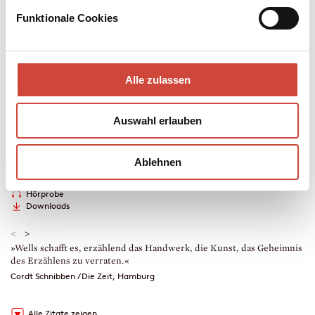
Kapitel über künstliche Intelligenz und noch mehr
Funktionale Cookies
Literaturempfehlungen.
Mehr zum Inhalt
Hardcover Leinen
Alle zulassen
400 Seiten
erschienen am 24. Juli 2024
Auswahl erlauben
978-3-257-07314-0
€ (D) 26.00 / sFr 35.00* / € (A) 26.80
* unverb. Preisempfehlung
Ablehnen
Auch erhältlich als
Leseprobe
Drucken
Hörprobe
Downloads
<
>
»Wells schafft es, erzählend das Handwerk, die Kunst, das Geheimnis
»
des Erzählens zu verraten.«
H
Cordt Schnibben / Die Zeit, Hamburg
Alle Zitate zeigen