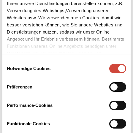
Ihnen unsere Dienstleistungen bereitstellen können, z.B.
Verwendung des Webshops,Verwendung unserer
Websites usw. Wir verwenden auch Cookies, damit wir
besser verstehen können, wie Sie unsere Websites und
Dienstleistungen nutzen, sodass wir unser Online
Angebot und Ihr Erlebnis verbessern können. Bestimmte
↘
Download Bilddatei
Funktionen unseres Online Angebots benötigen unter
Umständen die Verwendung von Cookies von
Fast genial
Drittanbietern.
Einwilligungsauswahl
Notwendige Cookies
»Ich hab das Gefühl, ich muss meinen Vater nur einmal anschauen,
nur einmal kurz mit ihm sprechen, und schon wird sich mein
ganzes Leben verändern.«
Präferenzen
Die unglaubliche, aber wahre Geschichte über einen mittellosen
Jungen aus dem Trailerpark, der eines Tages erfährt, dass sein ihm
unbekannter Vater ein Genie ist. Gemeinsam mit seinen Freunden
Performance-Cookies
macht er sich in einem alten Chevy auf die Suche nach ihm. Eine
Reise quer durch die USA – das Abenteuer seines Lebens.
Funktionale Cookies
Mehr zum Inhalt