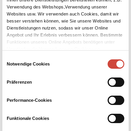
Verwendung des Webshops,Verwendung unserer
Websites usw. Wir verwenden auch Cookies, damit wir
besser verstehen können, wie Sie unsere Websites und
Dienstleistungen nutzen, sodass wir unser Online
Angebot und Ihr Erlebnis verbessern können. Bestimmte
↘
Download Bilddatei
Funktionen unseres Online Angebots benötigen unter
Umständen die Verwendung von Cookies von
Kaufen
Drittanbietern.
Einwilligungsauswahl
Gerechtigkeit
Notwendige Cookies
Ein Essay
Präferenzen
Alle wollen Gerechtigkeit – immer für sich, manchmal auch für
andere, selten für alle. Aber was ist Gerechtigkeit, und wie ist sie
zu haben? Bernhard Schlink bietet weder ein ideales Konzept noch
Performance-Cookies
eine einfache Formel. Sein Anliegen ist bescheidener. Er zeigt auf,
wie wir immer wieder neu nach gerechten Lösungen suchen
müssen und sie finden können. Das ist Arbeit, der Text ist eine
Funktionale Cookies
Anleitung zur Gerechtigkeitsarbeit.