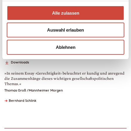
Mehr zum Inhalt
Alle zulassen
Hardcover Gebunden
208 Seiten
erschienen am 25. Februar 2026
Auswahl erlauben
978-3-257-07372-0
€ (D) 25.00 / sFr 34.00* / € (A) 25.70
* unverb. Preisempfehlung
Ablehnen
Auch erhältlich als
Leseprobe
Drucken
Downloads
»In seinem Essay ›Gerechtigkeit‹ beleuchtet er kundig und anregend
die Zusammenhänge dieses wichtigen gesellschaftspolitischen
Themas.«
Thomas Groß / Mannheimer Morgen
→
Bernhard Schlink