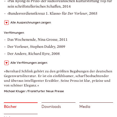
›Pak Kyong-ni Prize‹ der südkoreanischen Kulturstiftung Toji für
sein schriftstellerisches Schaffen, 2014
›Bundesverdienstkreuz 1. Klasse‹ für
Der Vorleser
, 2003
Alle Auszeichnungen zeigen
Verfilmungen
Das Wochenende, Nina Grosse, 2011
Der Vorleser, Stephen Daldry, 2009
Der Andere, Richard Eyre, 2008
Alle Verfilmungen zeigen
»Bernhard Schlink gehört zu den größten Begabungen der deutschen
Gegenwartsliteratur. Er ist ein einfühlsamer, scharf beobachtender
und überaus intelligenter Erzähler. Seine Prosa ist klar, präzise und
von schöner Eleganz.«
Michael Kluger / Frankfurter Neue Presse
Bücher
Downloads
Media