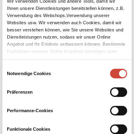
Wir verwenden Cookies und andere Tools, damit wir
Ihnen unsere Dienstleistungen bereitstellen können, z.B.
Verwendung des Webshops,Verwendung unserer
Websites usw. Wir verwenden auch Cookies, damit wir
besser verstehen können, wie Sie unsere Websites und
Dienstleistungen nutzen, sodass wir unser Online
↘
Download Bilddatei
Angebot und Ihr Erlebnis verbessern können. Bestimmte
Funktionen unseres Online Angebots benötigen unter
Kaufen
Umständen die Verwendung von Cookies von
Saturnischer Tanz
Drittanbietern.
Einwilligungsauswahl
Notwendige Cookies
Aus dem Englischen von Malte Krutzsch
Der katholische Ire Diarmuid Devine hat Frauen immer nur in der
Präferenzen
Phantasie geliebt. Er ist Lehrer in einer Knabenschule in Belfast,
wo eine klösterliche Atmosphäre herrscht. Für die Schüler ist es
ein gefundenes Fressen, als Geschichten über Devine zu kursieren
Performance-Cookies
beginnen … Tatsächlich bahnt sich etwas an zwischen Devine und
der zwanzigjährigen Una Clarke, der protestantischen Nichte eines
Lehrerkollegen …
Funktionale Cookies