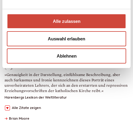
Mehr zum Inhalt
eBook
Alle zulassen
304 Seiten (Printausgabe)
erschienen am 10. Oktober 2018
978-3-257-60900-4
Auswahl erlauben
€ (D) 7.99 / sFr 10.00* / € (A) 7.99
* unverb. Preisempfehlung
Ablehnen
Drucken
<
>
»Genauigkeit in der Darstellung, einfühlsame Beschreibung, aber
E
auch Sarkasmus und Ironie kennzeichnen dieses Porträt eines
S
unverheirateten Lehrers, der sich an den erstarrten und repressiven
Erziehungsvorschriften der katholischen Kirche reibt.«
Harenbergs Lexikon der Weltliteratur
Alle Zitate zeigen
→
Brian Moore