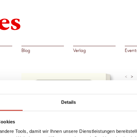
Blog
Verlag
Event
<
>
»Eine
Der Sp
tzek.
Details
geben
Al
os L.
→
Cars
Cookies
ung
ndere Tools, damit wir Ihnen unsere Dienstleistungen bereitste
r sie