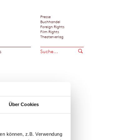
Presse
Buchhandel
Foreign Rights
Film Rights
Theaterverlag
s
 bewegende Autobiographie.«
»Ein anrührendes Dokument
Leidens- und Liebesgeschich
iegel, Hamburg
Brigitte, Hamburg
Über Cookies
le Zitate zeigen
on McCullers
llen können, z.B. Verwendung