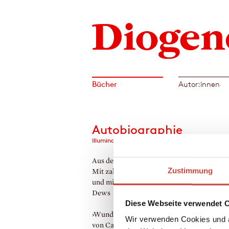
Bücher
Autor:innen
Autobiographie
Illumination and Night Glare
Aus dem Amerikanischen von Brigitte Wali
Zustimmung
Mit zahlreichen Photographien. Herausge
und mit einer Einleitung versehen von Carl
Dews
Diese Webseite verwendet 
›Wunderkind‹ heißt eine berühmte Erzähl
Wir verwenden Cookies und a
von Carson McCullers - ein Wunderkind wa