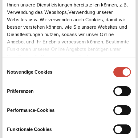
Ihnen unsere Dienstleistungen bereitstellen können, z.B.
Verwendung des Webshops,Verwendung unserer
Websites usw. Wir verwenden auch Cookies, damit wir
besser verstehen können, wie Sie unsere Websites und
Dienstleistungen nutzen, sodass wir unser Online
↘
Angebot und Ihr Erlebnis verbessern können. Bestimmte
Download Bilddatei
Funktionen unseres Online Angebots benötigen unter
Kaufen
Umständen die Verwendung von Cookies von
Drittanbietern.
Einwilligungsauswahl
Die Ballade vom traurigen Café
Notwendige Cookies
Aus dem Amerikanischen von Elisabeth Schnack
Präferenzen
Das Café von Miss Amelia ist das einzige Lokal der Stadt. An der
staubigen Straße mit den Pfirsichbäumen verkauft die starke,
unabhängige junge Frau ihren selbst gebrannten Schnaps an die
Performance-Cookies
Arbeiter der Baumwollfabrik, bis eines Tages Vetter Lymon
einzieht, ein buckliger Mann, den Miss Amelia auf rätselhafte
Weise liebt. Als jedoch Miss Amelias Ex-Mann aus dem Gefängnis
Funktionale Cookies
entlassen wird und in die Stadt zurückkehrt, wird diese Liebe auf