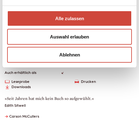
die Probe gestellt. Eine Dreiecksgeschichte aus den
amerikanischen Südstaaten über Sehnsucht, Verrat und ein kurzes
Glück.
Alle zulassen
Taschenbuch
Auswahl erlauben
128 Seiten
erschienen am 01. Januar 1971
Ablehnen
978-3-257-20142-0
€ (D) 12.00 / sFr 16.00* / € (A) 12.40
* unverb. Preisempfehlung
Auch erhältlich als
Leseprobe
Drucken
Downloads
»Seit Jahren hat mich kein Buch so aufgewühlt.«
Edith Sitwell
→
Carson McCullers