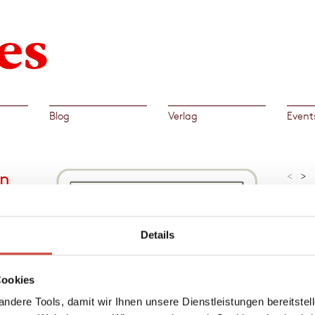
Blog
Verlag
Event
en
<
>
»Ein b
Denis S
ne
Details
zu
Al
rgessen
Cookies
→
Dori
nkt in
ndere Tools, damit wir Ihnen unsere Dienstleistungen bereitste