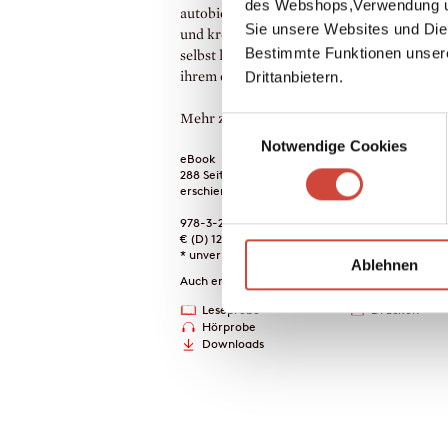
des Webshops,Verwendung un
autobiographische Schreiben nach, gibt Ti
Sie unsere Websites und Die
und kreative Anleitungen. Und sie legt glei
Bestimmte Funktionen unser
selbst los und erzählt hinreißend ehrlich v
Drittanbietern.
ihrem eigenen Leben.
Mehr zum Inhalt
Einwilligungsauswahl
Notwendige Cookies
eBook
288 Seiten (Printausgabe)
erschienen am 28. August 2019
978-3-257-60975-2
€ (D) 12.99 / sFr 17.00* / € (A) 12.99
* unverb. Preisempfehlung
Ablehnen
Auch erhältlich als
Leseprobe
Drucken
Hörprobe
Downloads