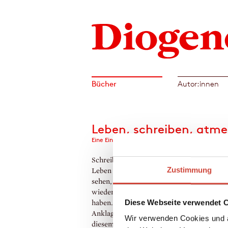
Bücher
Autor:innen
Leben, schreiben, atm
Eine Einladung zum Schreiben
Schreiben heißt für Doris Dörrie, das eige
Zustimmung
Leben bewusst wahrzunehmen. Wirklich 
sehen, was vor unseren Augen liegt. Oder
wiederzufinden, was wir verloren oder ve
Diese Webseite verwendet 
haben. Es ist Trost, Selbstvergewisserung,
Anklage, Feier des Lebens. Doris Dörrie de
Wir verwenden Cookies und a
diesem einzigartigen Buch über das