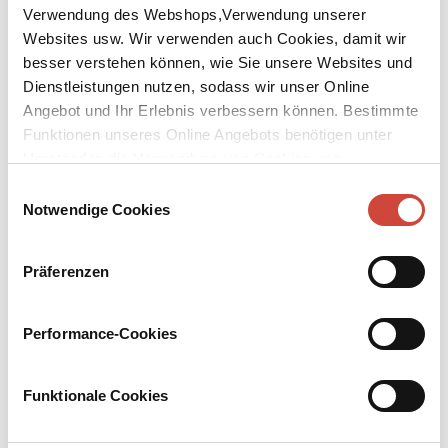
Verwendung des Webshops,Verwendung unserer
Websites usw. Wir verwenden auch Cookies, damit wir
besser verstehen können, wie Sie unsere Websites und
Dienstleistungen nutzen, sodass wir unser Online
Angebot und Ihr Erlebnis verbessern können. Bestimmte
↘
Funktionen unseres Online Angebots benötigen unter
Download Bilddatei
Umständen die Verwendung von Cookies von
Kaufen
Drittanbietern.
Einwilligungsauswahl
Notwendige Cookies
Love in Germany
Deutsche Paare im Gespräch mit Doris Dörrie
Präferenzen
Unter Mitarbeit von Volker Wach. Mit 13 Fotos
Liebe, mehr Liebe, noch mehr Liebe! Diesmal geht Doris Dörrie ihr
Performance-Cookies
Thema dokumentarisch an. Dreizehn Fotos und dreizehn
Gespräche über heiße Themen wie Eifersucht, Vertrauen,
Fremdgehen, Partnersuche, Nähe, Freiräume, Glück, Wut,
Funktionale Cookies
Illusionen und Phantasien… Ein Buch zum Lachen und zum
Weinen, aber auch ein Buch, in dem man sich wiedererkennen