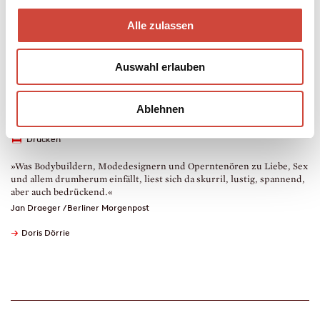
kann.
Alle zulassen
Taschenbuch
160 Seiten
Auswahl erlauben
erschienen am 01. Oktober 1996
978-3-257-22773-4
€ (D) 10.00 / sFr 13.00* / € (A) 10.30
Ablehnen
* unverb. Preisempfehlung
Drucken
»Was Bodybuildern, Modedesignern und Operntenören zu Liebe, Sex
und allem drumherum einfällt, liest sich da skurril, lustig, spannend,
aber auch bedrückend.«
Jan Draeger / Berliner Morgenpost
→
Doris Dörrie