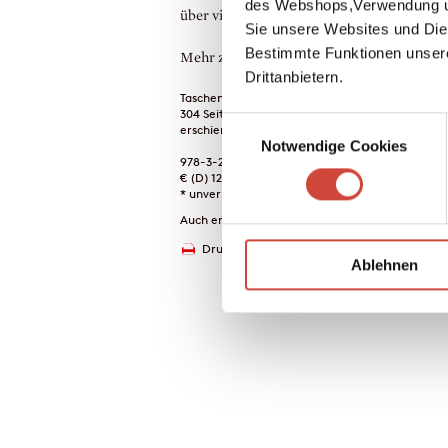
des Webshops,Verwendung un
über vierzig!
Sie unsere Websites und Die
Bestimmte Funktionen unser
Mehr zum Inhalt
Drittanbietern.
Taschenbuch
304 Seiten
Einwilligungsauswahl
erschienen am 31. August 2001
Notwendige Cookies
978-3-257-23270-7
€ (D) 12.00 / sFr 16.00* / € (A) 12.40
* unverb. Preisempfehlung
Auch erhältlich als
Drucken
Ablehnen