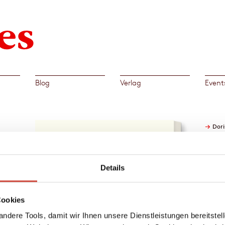
Blog
Verlag
Event
→
Dori
hter
Details
will
klich
 Doris
Cookies
 die
 einem
ndere Tools, damit wir Ihnen unsere Dienstleistungen bereitste
en