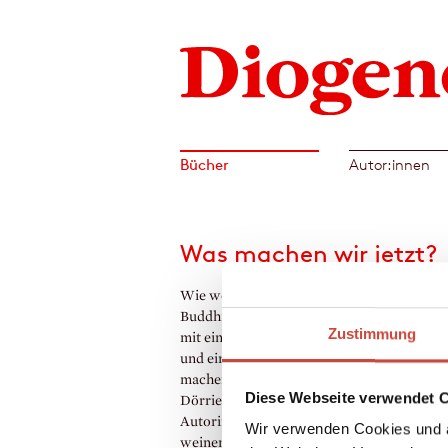
Bücher
Autor:innen
Was machen wir jetzt?
Wie weiter, wenn die Frau ihr Heil im
Buddhismus sucht, die siebzehnjährige Toc
Zustimmung
mit einem tibetischen Lama auf und davon 
und einen selbst Geld und Erfolg nicht glüc
machen? Diese Fragen stellt sich nicht nur
Diese Webseite verwendet 
Dörries Romanfigur Fred Kaufmann. Doch
Autorin zeigt uns mit einem lachenden und
Wir verwenden Cookies und a
weinenden Auge: Nur Mut, es gibt ein Leb