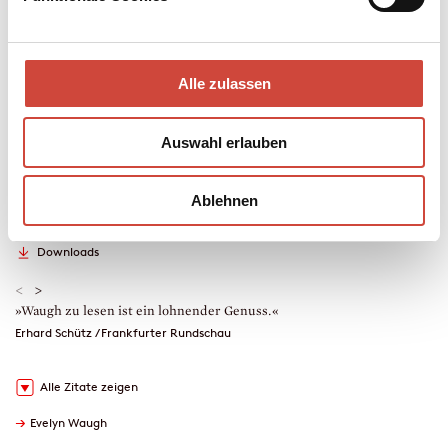
regelrechten Verschwörung werden sol …
Mehr zum Inhalt
Alle zulassen
eBook
176 Seiten (Printausgabe)
erschienen am 24. Februar 2016
Auswahl erlauben
978-3-257-60707-9
€ (D) 9.99 / sFr 13.00* / € (A) 9.99
* unverb. Preisempfehlung
Ablehnen
Auch erhältlich als
Leseprobe
Drucken
Downloads
<
>
»Waugh zu lesen ist ein lohnender Genuss.«
»
L
Erhard Schütz / Frankfurter Rundschau
C
Alle Zitate zeigen
→
Evelyn Waugh