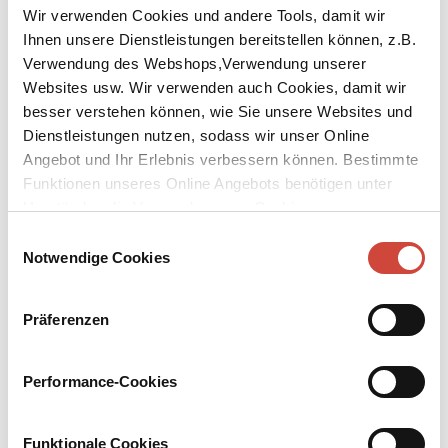
Wir verwenden Cookies und andere Tools, damit wir
Ihnen unsere Dienstleistungen bereitstellen können, z.B.
Verwendung des Webshops,Verwendung unserer
Websites usw. Wir verwenden auch Cookies, damit wir
besser verstehen können, wie Sie unsere Websites und
↘
Download Bilddatei
Dienstleistungen nutzen, sodass wir unser Online
Angebot und Ihr Erlebnis verbessern können. Bestimmte
Kaufen
Funktionen unseres Online Angebots benötigen unter
Umständen die Verwendung von Cookies von
Gilbert Pinfolds Höllenfahrt
Drittanbietern.
Einwilligungsauswahl
Ein Konversationsstück
Notwendige Cookies
Aus dem Englischen von Irmgard Andrae
Präferenzen
Kurz nach seinem fünfzigsten Geburtstag beschließt Gilbert
Pinfold, ein weltbekannter Schriftsteller, von Rheuma und
Schlafstörungen geplagt, dem Rat seines Hausarztes zu folgen und
Performance-Cookies
eine Schiffsreise in die Tropen anzutreten. Zunächst muss Pinfold
erleben, dass unter der Besatzung des Schiffes eine Meuterei
ausbricht; und schließlich erfährt er, dass er das Opfer einer
Funktionale Cookies