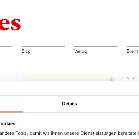
Blog
Verlag
Event
<
>
»Lakon
Waugh 
Mit
verarb
Kriegs
Details
Jury OR
den
sein
Al
Cookies
→
Eve
ndere Tools, damit wir Ihnen unsere Dienstleistungen bereitste
t, auf