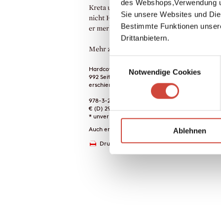
des Webshops,Verwendung un
Kreta und in Jugoslawien, entdeckt er in si
Sie unsere Websites und Die
nicht Heldentum, sondern Menschlichkeit
Bestimmte Funktionen unser
er merkt: Auch Siege kann man verlieren.
Drittanbietern.
Mehr zum Inhalt
Einwilligungsauswahl
Hardcover Leinen
Notwendige Cookies
992 Seiten
erschienen am 23. März 2016
978-3-257-06965-5
€ (D) 29.00 / sFr 39.00* / € (A) 29.90
* unverb. Preisempfehlung
Auch erhältlich als
Ablehnen
Drucken