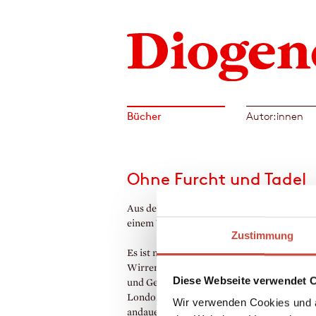
Bücher
Autor:innen
Ohne Furcht und Tadel
Aus dem Englischen von Werner Peterich. 
einem Vorwort des Autors
Zustimmung
Es ist nicht leicht für Guy Crouchback, in 
Wirren des Zweiten Weltkriegs Offizier zu 
Diese Webseite verwendet 
und Gentleman zu bleiben – besonders in
London, wo ihm seine flatterhafte Exfrau
Wir verwenden Cookies und a
andauernd über den Weg läuft. An der Fron