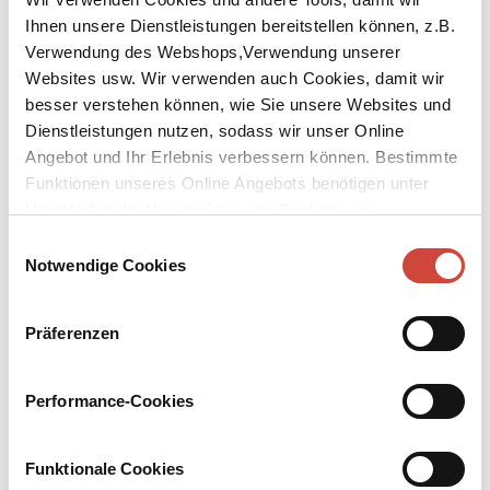
Ihnen unsere Dienstleistungen bereitstellen können, z.B.
Verwendung des Webshops,Verwendung unserer
Websites usw. Wir verwenden auch Cookies, damit wir
besser verstehen können, wie Sie unsere Websites und
Dienstleistungen nutzen, sodass wir unser Online
↘
Download Bilddatei
Angebot und Ihr Erlebnis verbessern können. Bestimmte
Funktionen unseres Online Angebots benötigen unter
Kaufen
Umständen die Verwendung von Cookies von
Drittanbietern.
Scoop
Einwilligungsauswahl
Notwendige Cookies
Aus dem Englischen von Elisabeth Schnack
Präferenzen
William Boot, der beim ›Daily Beast‹ eine Kolumne zum Thema
Natur und Landleben hat, wird 1938 aufgrund einer Verwechslung
als Kriegsberichterstatter in das afrikanische Krisengebiet
Performance-Cookies
Ishmaelia entsandt. Boot erweist sich entgegen allen Erwartungen
seiner Aufgabe gewachsen: Die Bekanntschaft mit einem
Geschäftemacher und einer schönen Ausländerin verhilft dem
Funktionale Cookies
belächelten Korrespondenten zu einer sensationellen