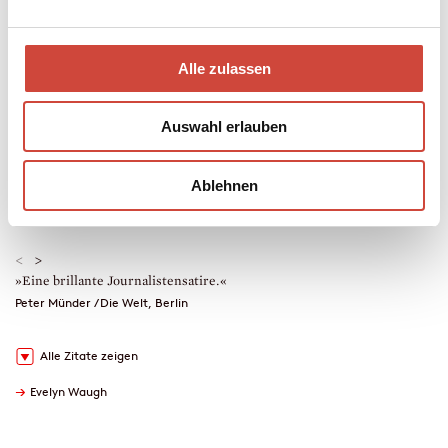
Exklusivstory.
Alle zulassen
Taschenbuch
320 Seiten
erschienen am 18. Dezember 2013
Auswahl erlauben
978-3-257-24274-4
€ (D) 15.00 / sFr 20.00* / € (A) 15.50
* unverb. Preisempfehlung
Ablehnen
Auch erhältlich als
Drucken
<
>
»Eine brillante Journalistensatire.«
»
Peter Münder / Die Welt, Berlin
C
Alle Zitate zeigen
→
Evelyn Waugh