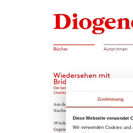
Bücher
Autor:innen
Wiedersehen mit
Brideshead
Die heiligen und profanen Erinnerungen des Ca
Charles Ryder
Zustimmung
Aus dem Englischen von pociao. Mit einem
Nachwort von Daniel Kampa
Diese Webseite verwendet 
›Wiedersehen mit Brideshead‹ ist das engli
Wir verwenden Cookies und a
Gegenstück zum amerikanischen ›Großen