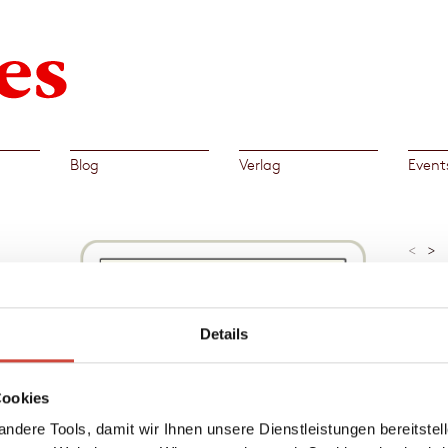
Blog
Verlag
Event
<
>
»Engl
Kathol
ptain
tradit
Ijoma 
Details
Al
Cookies
sche
→
Eve
ndere Tools, damit wir Ihnen unsere Dienstleistungen bereitste