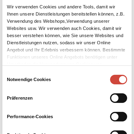
Wir verwenden Cookies und andere Tools, damit wir
Ihnen unsere Dienstleistungen bereitstellen können, z.B.
Verwendung des Webshops,Verwendung unserer
Websites usw. Wir verwenden auch Cookies, damit wir
besser verstehen können, wie Sie unsere Websites und
↘
Download Bilddatei
Dienstleistungen nutzen, sodass wir unser Online
Angebot und Ihr Erlebnis verbessern können. Bestimmte
Kaufen
Funktionen unseres Online Angebots benötigen unter
Umständen die Verwendung von Cookies von
Noch ein Tag und eine Nacht
Drittanbietern.
Einwilligungsauswahl
Notwendige Cookies
Aus dem Italienischen von Peter Klöss
Wecker, Kaffee, Straßenbahn, Büro, Fitness, Pizza, Kino, Bett
Präferenzen
(wenn möglich nicht allein) … So sieht Giacomos Leben aus,
ewiggleiche Tage unter dem fahlen Himmel einer italienischen
Großstadt. Eines Morgens fällt Giacomo in der Straßenbahn eine
Performance-Cookies
junge Frau auf. Am nächsten Tag sitzt sie wieder da. Über Monate
beobachtet Giacomo sie, ohne sie anzusprechen – das
morgendliche Treffen wird für ihn zum geheimen Rendezvous. Als