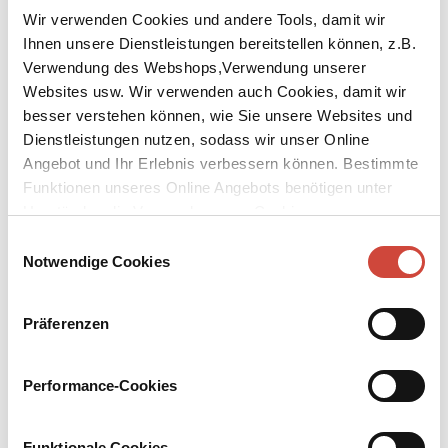
Wir verwenden Cookies und andere Tools, damit wir
Ihnen unsere Dienstleistungen bereitstellen können, z.B.
Verwendung des Webshops,Verwendung unserer
Websites usw. Wir verwenden auch Cookies, damit wir
besser verstehen können, wie Sie unsere Websites und
↘
Download Bilddatei
Dienstleistungen nutzen, sodass wir unser Online
Angebot und Ihr Erlebnis verbessern können. Bestimmte
Kaufen
Funktionen unseres Online Angebots benötigen unter
Umständen die Verwendung von Cookies von
Lust auf dich
Drittanbietern.
Einwilligungsauswahl
Notwendige Cookies
Aus dem Italienischen von Peter Klöss
Elena ist eine junge Frau, die sich in ihrer Ehe gefangen fühlt.
Präferenzen
Nachdem sie sich mit Uni-Abschluss und früher Heirat ein
vordergründig perfektes Leben aufgebaut hat, merkt sie, dass bei
ihrer Traumkarriere Leidenschaft und Lust auf der Strecke
Performance-Cookies
geblieben sind. Als schließlich ein Fremder erscheint, der Neugier
und Phantasie in ihr wieder zum Leben erweckt, wagt sie den
Sprung – hinein in ein lustvolleres Leben: »Beim Sex erkenne ich
Funktionale Cookies