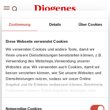
Zustimmung
Details
Über Cookies
Diese Webseite verwendet Cookies
Wir verwenden Cookies und andere Tools, damit wir
Ihnen unsere Dienstleistungen bereitstellen können, z.B.
Verwendung des Webshops,Verwendung unserer
Websites usw. Wir verwenden auch Cookies, damit wir
besser verstehen können, wie Sie unsere Websites und
Dienstleistungen nutzen, sodass wir unser Online
↘
Download Bilddatei
Angebot und Ihr Erlebnis verbessern können. Bestimmte
Funktionen unseres Online Angebots benötigen unter
Kaufen
Umständen die Verwendung von Cookies von
Das dramatische Werk in 18 Bänden
Drittanbietern.
Einwilligungsauswahl
in Kassette
Notwendige Cookies