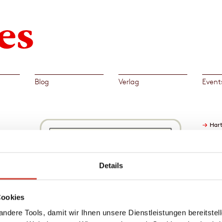
Blog
Verlag
Event
→
Har
Details
 der
es
Cookies
, der
die
ndere Tools, damit wir Ihnen unsere Dienstleistungen bereitste
lieren