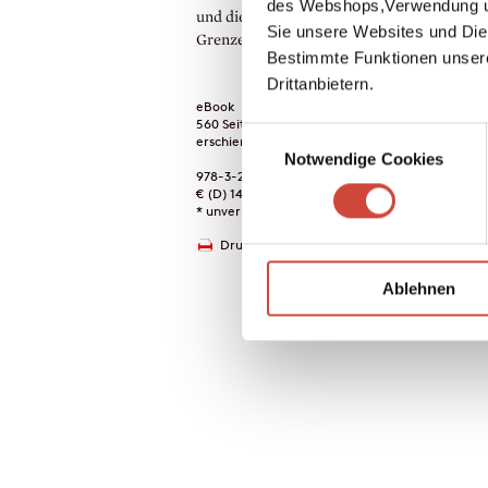
des Webshops,Verwendung un
und die pötzlich die Sehnsucht überkommt,
Sie unsere Websites und Die
Grenze zu überschreiten.
Bestimmte Funktionen unser
Drittanbietern.
eBook
560 Seiten (Printausgabe)
Einwilligungsauswahl
erschienen am 28. September 2022
Notwendige Cookies
978-3-257-61067-3
€ (D) 14.99 / sFr 19.00* / € (A) 14.99
* unverb. Preisempfehlung
Drucken
Ablehnen