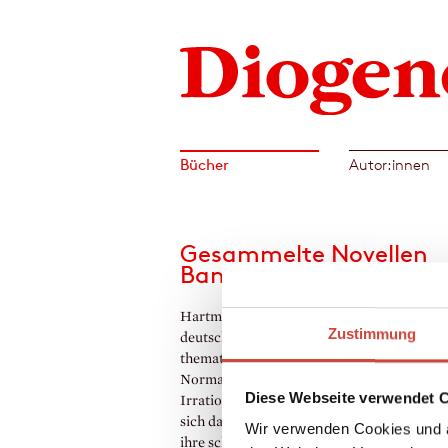
Bücher
Autor:innen
Gesammelte Novellen
Band 1
Hartmut Lange zählt zu den Meistern der
Zustimmung
deutschen Erzählkunst. Seine Novellen
thematisieren den schmalen Grat zwischen
Normalität des Alltags und dem Einbruch d
Diese Webseite verwendet 
Irrationalen, dem metaphysischen Abgrund
sich dahinter auftut. Sie zeigen Menschen, 
Wir verwenden Cookies und a
ihre scheinbare existenzielle Sicherheit ver