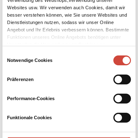
Verwendung des Webshops,Verwendung unserer
Websites usw. Wir verwenden auch Cookies, damit wir
besser verstehen können, wie Sie unsere Websites und
Dienstleistungen nutzen, sodass wir unser Online
Angebot und Ihr Erlebnis verbessern können. Bestimmte
Funktionen unseres Online Angebots benötigen unter
↘
Download Bilddatei
Umständen die Verwendung von Cookies von
Drittanbietern.
Kaufen
Einwilligungsauswahl
Notwendige Cookies
Im Museum
Unheimliche Begebenheiten
Präferenzen
Das Deutsche Historische Museum in Berlin – ein »Schuppen
voller Plunder«? Oder ein Ort, der Geschichte sichtbar macht? Mit
Performance-Cookies
Sicherheit ein Ort der irritierenden Erscheinungen …
Mehr zum Inhalt
Funktionale Cookies
eBook
128 Seiten (Printausgabe)
erschienen am 25. Juni 2013