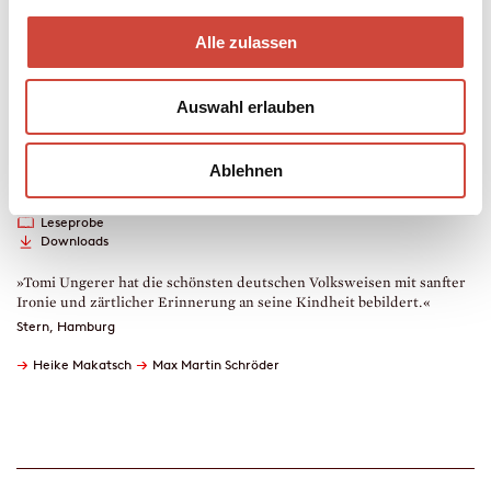
1 CD , 38 Min.
erschienen am 27. Oktober 2009
ab 3 Jahren
Alle zulassen
978-3-257-80281-8
€ (D) 17.00 / sFr 23.00* / € (A) 17.00
Auswahl erlauben
* unverb. Preisempfehlung
Auch erhältlich als
Trailer
Drucken
Ablehnen
Leseprobe
Hörprobe
Leseprobe
Downloads
»Tomi Ungerer hat die schönsten deutschen Volksweisen mit sanfter
Ironie und zärtlicher Erinnerung an seine Kindheit bebildert.«
Stern, Hamburg
→
→
Heike Makatsch
Max Martin Schröder