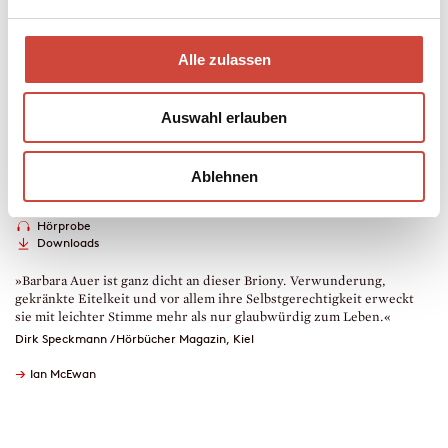
Hörbuch
Alle zulassen
6 CD , 7 Std. 1 Min.
erschienen am 25. September 2013
Auswahl erlauben
978-3-257-80312-9
€ (D) 20.00 / sFr 27.00* / € (A) 22.50
* unverb. Preisempfehlung
Ablehnen
Auch erhältlich als
Leseprobe
Drucken
Hörprobe
Downloads
»Barbara Auer ist ganz dicht an dieser Briony. Verwunderung,
gekränkte Eitelkeit und vor allem ihre Selbstgerechtigkeit erweckt
sie mit leichter Stimme mehr als nur glaubwürdig zum Leben.«
Dirk Speckmann / Hörbücher Magazin, Kiel
→
Ian McEwan