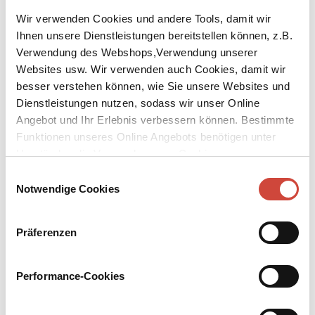
Wir verwenden Cookies und andere Tools, damit wir
Ihnen unsere Dienstleistungen bereitstellen können, z.B.
Verwendung des Webshops,Verwendung unserer
Websites usw. Wir verwenden auch Cookies, damit wir
besser verstehen können, wie Sie unsere Websites und
↘
Download Bilddatei
Dienstleistungen nutzen, sodass wir unser Online
Angebot und Ihr Erlebnis verbessern können. Bestimmte
Kaufen
Funktionen unseres Online Angebots benötigen unter
Die Stimme
Umständen die Verwendung von Cookies von
Drittanbietern.
Einwilligungsauswahl
Aus dem Niederländischen von Annelie Bogener
Notwendige Cookies
Die Somalierin Amal wird Nanny für Zeldas Kinder und entpuppt
sich nicht nur als eine Bereicherung für die gesamte Familie,
Präferenzen
sondern auch als phänomenale Sängerin, weshalb Zelda sie bei der
Talentshow ›Die Stimme‹ anmeldet. Nach einem glanzvollen
Performance-Cookies
Auftritt nimmt Amal dort vor laufender Kamera ihr Kopftuch ab.
Dieser Akt der Befreiung bleibt nicht ohne Folgen. Zeldas Familie
möchte Amal beschützen und gerät damit in einen Konflikt, der