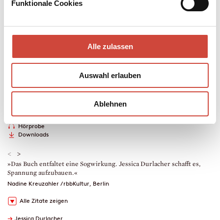
Funktionale Cookies
ihre Welt aus den Angeln hebt.
Mehr zum Inhalt
Hardcover Leinen
Alle zulassen
496 Seiten
erschienen am 25. Mai 2022
Auswahl erlauben
978-3-257-07185-6
€ (D) 25.00 / sFr 34.00* / € (A) 25.70
* unverb. Preisempfehlung
Ablehnen
Auch erhältlich als
Leseprobe
Drucken
Hörprobe
Downloads
<
>
»Das Buch entfaltet eine Sogwirkung. Jessica Durlacher schafft es,
»
Spannung aufzubauen.«
E
Nadine Kreuzahler / rbbKultur, Berlin
R
Alle Zitate zeigen
→
Jessica Durlacher