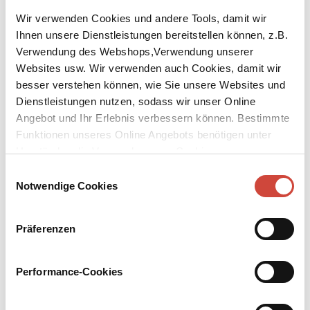
Wir verwenden Cookies und andere Tools, damit wir
Ihnen unsere Dienstleistungen bereitstellen können, z.B.
Verwendung des Webshops,Verwendung unserer
Websites usw. Wir verwenden auch Cookies, damit wir
besser verstehen können, wie Sie unsere Websites und
↘
Download Bilddatei
Dienstleistungen nutzen, sodass wir unser Online
Angebot und Ihr Erlebnis verbessern können. Bestimmte
Kaufen
Funktionen unseres Online Angebots benötigen unter
Sunset Flip
Umständen die Verwendung von Cookies von
Drittanbietern.
Einwilligungsauswahl
Aus dem amerikanischen Englisch von Nicolai von Schweder-
Notwendige Cookies
Schreiner
Für Auggie Schnuck sieht die Zukunft so gut aus wie nie zuvor. Als
Präferenzen
Wrestler hat er fast alles erreicht. Mit Nadine, der Liebe seines
Lebens, plant er ein gemeinsames Zuhause. Doch er traut seinem
Performance-Cookies
Glück nicht. Je besser es läuft, desto mehr verwandelt sich Auggie,
der eigentlich zum Film will, in seine Figur ›The Aug‹. Ein raffiniert
erzählter Roman über Träume, die wahr werden und an den Rand