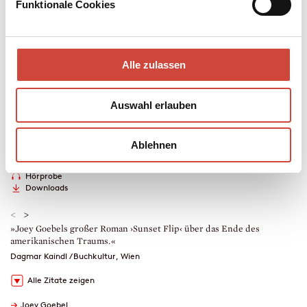
Funktionale Cookies
von Verstand und Wirklichkeit führen, über Künstlichkeit, Kampf
und Zärtlichkeit.
Hardcover Leinen
Alle zulassen
384 Seiten
erschienen am 20. Mai 2026
Auswahl erlauben
978-3-257-07374-4
€ (D) 26.00 / sFr 35.00* / € (A) 26.80
* unverb. Preisempfehlung
Ablehnen
Auch erhältlich als
Leseprobe
Drucken
Hörprobe
Downloads
<
>
»Joey Goebels großer Roman ›Sunset Flip‹ über das Ende des
»
amerikanischen Traums.«
S
Dagmar Kaindl / Buchkultur, Wien
A
Alle Zitate zeigen
→
Joey Goebel