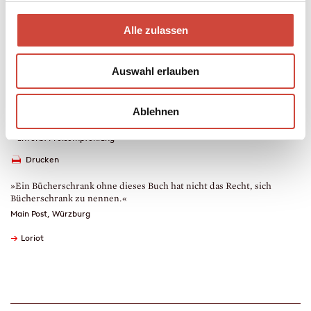
Mehr zum Inhalt
Alle zulassen
Kunst, Cartoon, Fotografie, Neue Literatur, Humor
Hardcover Leinen
Auswahl erlauben
9,5 × 15,5 cm
752 Seiten
erschienen am 24. Oktober 2006
Ablehnen
978-3-257-06481-0
€ (D) 19.90 / sFr 28.90* / € (A) 20.50
* unverb. Preisempfehlung
Drucken
»Ein Bücherschrank ohne dieses Buch hat nicht das Recht, sich
Bücherschrank zu nennen.«
Main Post, Würzburg
→
Loriot