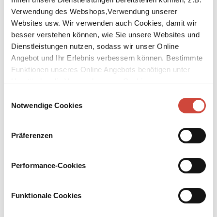
Verwendung des Webshops,Verwendung unserer
Websites usw. Wir verwenden auch Cookies, damit wir
besser verstehen können, wie Sie unsere Websites und
Dienstleistungen nutzen, sodass wir unser Online
Angebot und Ihr Erlebnis verbessern können. Bestimmte
↘
Funktionen unseres Online Angebots benötigen unter
Download Bilddatei
Umständen die Verwendung von Cookies von
Kaufen
Drittanbietern.
Einwilligungsauswahl
Notwendige Cookies
Gesammelte Prosa
Alle Dramen, Geschichten, Festreden, Liebesbriefe, Kochrezepte, der
legendäre Opernführer und etwa zehn Gedichte
Präferenzen
Herausgegeben von Daniel Keel. Mit einem Vorwort von Joachim
Kaiser und einem Nachwort von Christoph Stölzl
Performance-Cookies
Jedes von Loriot jemals geschriebene Wort, zum ersten Mal
komplett, in der richtigen Reihenfolge und mit allen notwendigen
Funktionale Cookies
Satzzeichen versehen, gesammelt in einem handlichen, schönen
Band. Eine bildschöne Ausgabe ohne Bilder.