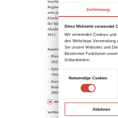
machten ihn berühmt. Er wirkte als Autor,
Regisseur und Darsteller in ›Ödipussi‹ und
Zustimmung
ante portas‹, zwei der erfolgreichsten deu
Kinokomödien, und war Mitglied der Aka
der Künste in Berlin und der Bayerischen
Diese Webseite verwendet 
Akademie der Schönen Künste. Loriot star
Wir verwenden Cookies und a
2011.
des Webshops,Verwendung un
Sie unsere Websites und Die
Auszeichnungen
Bestimmte Funktionen unser
Ehrenpreis posthum des Filmfest Breme
Drittanbietern.
2023
Sprachwahrer des Jahres laut der Zeitsch
Einwilligungsauswahl
›Deutsche Sprachwelt‹, 2011
Notwendige Cookies
Stern auf dem ›Walk of Fame der Satire‹ 
Boden des Romano-Guardini-Platzes in 
2009
Alle Auszeichnungen zeigen
Ablehnen
Verfilmungen