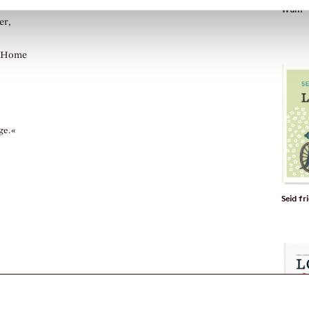
Wum
er,
r Home
ge.«
Seid fr