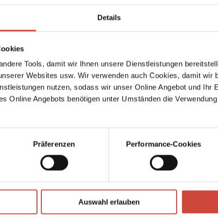
 ›Pappa
Details
tschen
demie
Cookies
b
ndere Tools, damit wir Ihnen unsere Dienstleistungen bereitste
serer Websites usw. Wir verwenden auch Cookies, damit wir b
nstleistungen nutzen, sodass wir unser Online Angebot und Ihr 
Enkel 
es Online Angebots benötigen unter Umständen die Verwendung
Auch er
n,
Foto: © Isolde Ohlbaum
↘
Download Bilddatei
rift
Präferenzen
Performance-Cookies
im
Mainz,
Auswahl erlauben