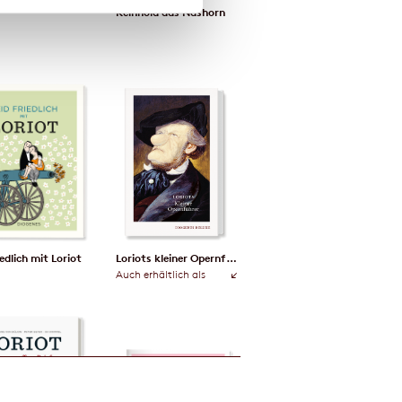
Reinhold das Nashorn
iedlich mit Loriot
Loriots kleiner Opernführer
Auch erhältlich als
↑