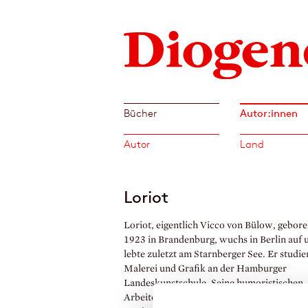
Autor:innen
Bücher
Autor
Land
Loriot
Loriot, eigentlich Vicco von Bülow, gebor
1923 in Brandenburg, wuchs in Berlin auf 
lebte zuletzt am Starnberger See. Er studie
Malerei und Grafik an der Hamburger
Landeskunstschule. Seine humoristischen
Arbeiten in ›Stern‹, ›Weltbild‹ und ›Quick‹