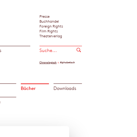
Presse
Buchhandel
Foreign Rights
Film Rights
Theaterverlag
s
Chronologisch
Alphabetisch
Bücher
Downloads
a