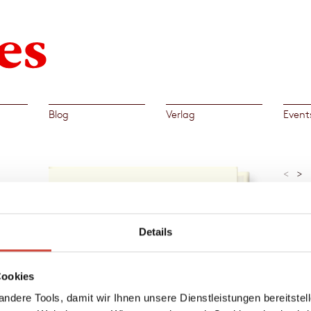
Blog
Verlag
Event
<
>
»Eine 
Gala
nen wir
Details
die
Al
ur zu
Cookies
→
ahr
Loui
ihr in
ndere Tools, damit wir Ihnen unsere Dienstleistungen bereitste
auch