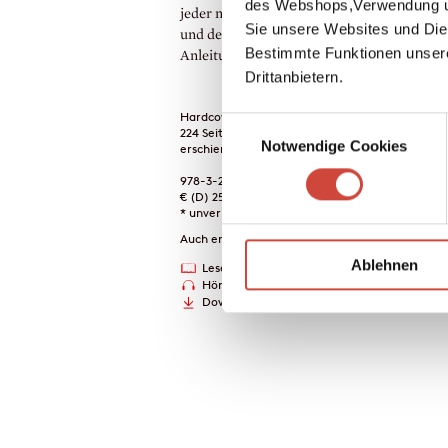
des Webshops,Verwendung un
jeder noch so finstere Tag Momente der F
Sie unsere Websites und Die
und des Staunens birgt. Ihr Buch ist eine
Bestimmte Funktionen unser
Anleitung in der Kunst der Zuversicht.
Drittanbietern.
Hardcover Leinen
Einwilligungsauswahl
224 Seiten
Notwendige Cookies
erschienen am 19. November 2025
978-3-257-07359-1
€ (D) 25.00 / sFr 34.00* / € (A) 25.70
* unverb. Preisempfehlung
Auch erhältlich als
Ablehnen
Leseprobe
Drucken
Hörprobe
Downloads