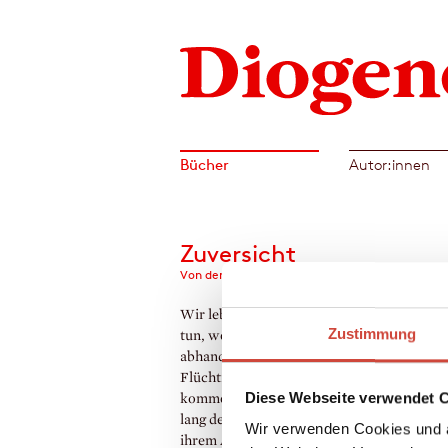
Bücher
Autor:innen
Zuversicht
Von den kleinen Wundern des Lebens
Wir leben in schwierigen Zeiten. Was kön
Zustimmung
tun, wenn uns die Unbeschwertheit
abhandenkommt? Louise Brown weiß um 
Flüchtigkeit des Glücks. Um ihm auf die Sp
Diese Webseite verwendet 
kommen, stellt sie sich eine Aufgabe: ein J
lang den Sinn zu schärfen für das Gute, das 
Wir verwenden Cookies und a
ihrem Alltag begegnet. Sie entdeckt, dass 