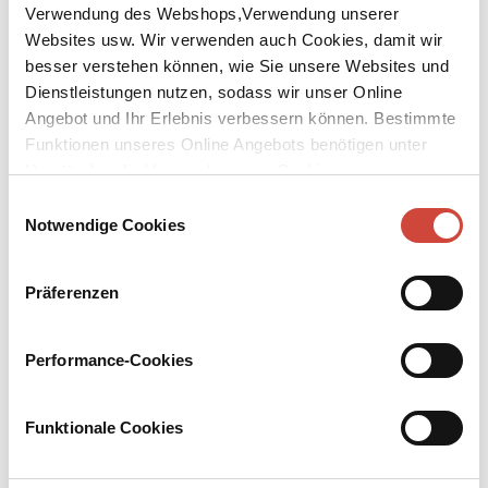
Verwendung des Webshops,Verwendung unserer
Websites usw. Wir verwenden auch Cookies, damit wir
besser verstehen können, wie Sie unsere Websites und
Dienstleistungen nutzen, sodass wir unser Online
Angebot und Ihr Erlebnis verbessern können. Bestimmte
↘
Download Bilddatei
Funktionen unseres Online Angebots benötigen unter
Umständen die Verwendung von Cookies von
Kaufen
Drittanbietern.
Einwilligungsauswahl
Notwendige Cookies
Abschied von Sansibar
Eine Prinzessin von Sansibar, die mit einem Hamburger Kaufmann
Präferenzen
durchbrennt. Mit dieser verbotenen Liebe beginnt Ende des 19.
Jahrhunderts die Saga einer west-östlichen Familie zwischen
Europa und der arabischen Welt. Ein historischer Roman nach der
Performance-Cookies
wahren Geschichte von Emily Ruete.
Mehr zum Inhalt
Funktionale Cookies
eBook
336 Seiten (Printausgabe)