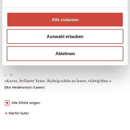
Weg finden, nicht in die Ferien zu fahren.
Alle zulassen
Taschenbuch
192 Seiten
erschienen am 28. Mai 2014
Auswahl erlauben
978-3-257-24262-1
€ (D) 14.00 / sFr 19.00* / € (A) 14.40
* unverb. Preisempfehlung
Ablehnen
Auch erhältlich als
Hörprobe
Drucken
<
>
»Kurze, brillante Texte. Richtig schön zu lesen, richtig böse.«
»
e
Elke Heidenreich / Lesen!
J
Alle Zitate zeigen
→
Martin Suter