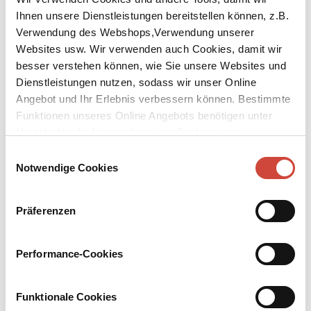
Ihnen unsere Dienstleistungen bereitstellen können, z.B.
Verwendung des Webshops,Verwendung unserer
Websites usw. Wir verwenden auch Cookies, damit wir
besser verstehen können, wie Sie unsere Websites und
Dienstleistungen nutzen, sodass wir unser Online
↘
Download Bilddatei
Angebot und Ihr Erlebnis verbessern können. Bestimmte
Funktionen unseres Online Angebots benötigen unter
Kaufen
Umständen die Verwendung von Cookies von
Drittanbietern.
Abschalten
Einwilligungsauswahl
Notwendige Cookies
Die Business Class macht Ferien
Sie arbeiten im mittleren Management mehr oder minder
Präferenzen
bedeutender Unternehmen, sie tragen so klingende Namen wie
Hunold, Huber, Lindner oder Glaser, und sie sind schrecklich
erschöpft von all den Synergien, Strategien, Hierarchien,
Performance-Cookies
Gehaltsforderungen, Terminkollisionen und Verteilungskämpfen
am Kaffeeautomaten. Dann ist es so weit: endlich Ferien! Und was
machen sie daraus? Die Ferien managen oder die eigene Familie
Funktionale Cookies
oder das Hotelpersonal, bis allen der Kragen platzt. Oder einen