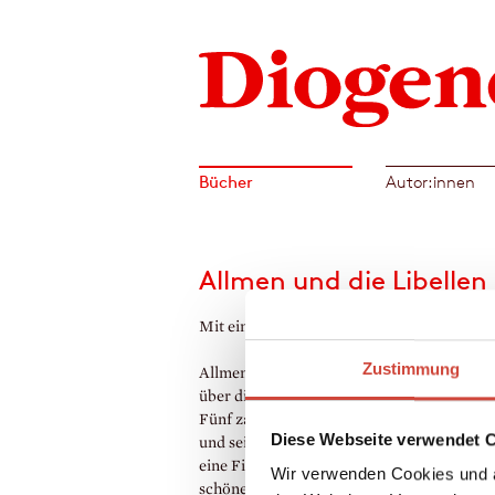
Bücher
Autor:innen
Allmen und die Libellen
Mit einer Anmerkung des Autors
Zustimmung
Allmen, eleganter Lebemann und Feingeist, 
über die Jahre finanziell in die Bredouille g
Fünf zauberhafte Jugendstil-Schalen bring
Diese Webseite verwendet 
und sein Faktotum Carlos auf eine Geschäft
eine Firma für die Wiederbeschaffung von
Wir verwenden Cookies und a
schönen Dingen. Die Geburt eines