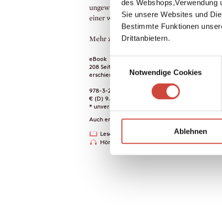
des Webshops,Verwendung un
ungewöhnlichen Ermittlerduos und der Sta
Sie unsere Websites und Die
einer wunderbaren Krimiserie.
Bestimmte Funktionen unser
Drittanbietern.
Mehr zum Inhalt
eBook
Einwilligungsauswahl
208 Seiten (Printausgabe)
Notwendige Cookies
erschienen am 27. März 2012
978-3-257-60056-8
€ (D) 9.99 / sFr 13.00* / € (A) 9.99
* unverb. Preisempfehlung
Auch erhältlich als
Ablehnen
Leseprobe
Drucken
Hörprobe