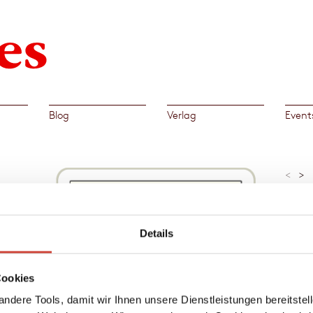
Blog
Verlag
Event
<
>
»Marti
mal wi
mit ei
muss!
Details
ist
Brigit
eraten.
en ihn
Al
Cookies
sidee:
→
Mart
ndere Tools, damit wir Ihnen unsere Dienstleistungen bereitste