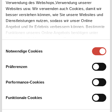
Verwendung des Webshops,Verwendung unserer
Websites usw. Wir verwenden auch Cookies, damit wir
besser verstehen können, wie Sie unsere Websites und
Dienstleistungen nutzen, sodass wir unser Online
Angebot und Ihr Erlebnis verbessern können. Bestimmte
↘
Funktionen unseres Online Angebots benötigen unter
Download Bilddatei
Umständen die Verwendung von Cookies von
Vorbestellen
Drittanbietern.
Einwilligungsauswahl
Notwendige Cookies
Die letzte Stimme
Zoë Boehm ermittelt in Oxford
Präferenzen
Aus dem Englischen von Stefanie Schäfer
Nachdem sie nur knapp einem Anschlag auf ihr Leben entgangen
Performance-Cookies
ist, beschließt die Privatermittlerin Zoë Boehm sich
zurückzuziehen und will den Fall um Caroline Daniels scheinbaren
Unfalltod ablehnen. Doch dann stirbt eine weitere Frau unter
Funktionale Cookies
beunruhigend ähnlichen Umständen, und der kompromisslosen
Zoë bleibt keine andere Wahl, als den Hinweisen nachzugehen.