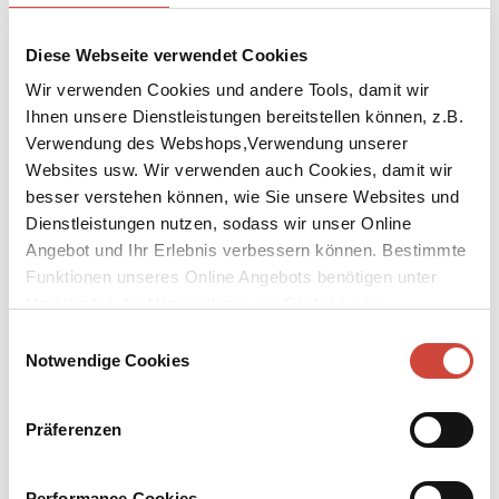
Diese Webseite verwendet Cookies
Wir verwenden Cookies und andere Tools, damit wir
Ihnen unsere Dienstleistungen bereitstellen können, z.B.
Verwendung des Webshops,Verwendung unserer
↘
Download Bilddatei
Websites usw. Wir verwenden auch Cookies, damit wir
Kaufen
besser verstehen können, wie Sie unsere Websites und
Dienstleistungen nutzen, sodass wir unser Online
Mameleben
Angebot und Ihr Erlebnis verbessern können. Bestimmte
oder das gestohlene Glück
Funktionen unseres Online Angebots benötigen unter
Umständen die Verwendung von Cookies von
Großartig und nervtötend, liebevoll und erdrückend, aufopfernd,
Drittanbietern.
Einwilligungsauswahl
aber auch übergriffig – Michel Bergmann liebt seine Mutter
Notwendige Cookies
Charlotte und hält sie manchmal nicht aus. Er erzählt in diesem
Buch, in dem er nichts und niemanden schont, die Geschichte
dieser eigenwilligen, starken Frau: ihre Vertreibung aus
Präferenzen
Deutschland, der Verlust fast der gesamten Familie, das Glück,
ihren künftigen Ehemann wiederzufinden, und dennoch ein
Schicksal, bei dem sie allzu oft ganz auf sich allein gestellt ist.
Performance-Cookies