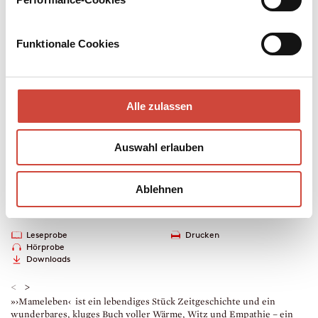
»Wir lachen und weinen beim Lesen und beglückwünschen den
Autor zu einem grandiosen, unvergesslichen Buch, aus Schmerz
Funktionale Cookies
und Liebe geschrieben.«
Elke Heidenreich / Der Spiegel, Hamburg
Mehr zum Inhalt
Alle zulassen
Hardcover Leinen
256 Seiten
Auswahl erlauben
erschienen am 22. Februar 2023
978-3-257-07225-9
€ (D) 25.00 / sFr 34.00* / € (A) 25.70
Ablehnen
* unverb. Preisempfehlung
Auch erhältlich als
Leseprobe
Drucken
Hörprobe
Downloads
<
>
»›Mameleben‹ ist ein lebendiges Stück Zeitgeschichte und ein
»
wunderbares, kluges Buch voller Wärme, Witz und Empathie – ein
B