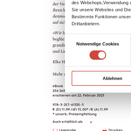
des Webshops,Verwendung un
der Verlust fast der gesamten Familie, das 
Sie unsere Websites und Die
ihren künftigen Ehemann wiederzufinden,
Bestimmte Funktionen unser
dennoch ein Schicksal, bei dem sie allzu of
auf sich allein gestellt ist.
Drittanbietern.
»Wir lachen und weinen beim Lesen und
Einwilligungsauswahl
beglückwünschen den Autor zu einem
Notwendige Cookies
grandiosen, unvergesslichen Buch, aus Sc
und Liebe geschrieben.«
Elke Heidenreich / Der Spiegel, Hamburg
Mehr zum Inhalt
Ablehnen
eBook
256 Seiten (Printausgabe)
erschienen am 22. Februar 2023
978-3-257-61335-3
€ (D) 11.99 / sFr 15.00* / € (A) 11.99
* unverb. Preisempfehlung
Auch erhältlich als
Leseprobe
Drucken