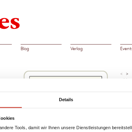
Blog
Verlag
Event
<
>
»›Mame
Zeitge
voller
Lesege
fig –
Details
Simone
otte
 in
Al
den
Cookies
→
Mic
,
ndere Tools, damit wir Ihnen unsere Dienstleistungen bereitste
hland,