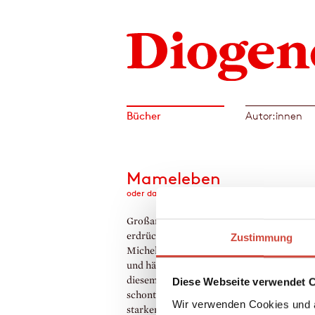
Bücher
Autor:innen
Mameleben
oder das gestohlene Glück
Großartig und nervtötend, liebevoll und
erdrückend, aufopfernd, aber auch übergrif
Zustimmung
Michel Bergmann liebt seine Mutter Charl
und hält sie manchmal nicht aus. Er erzählt
diesem Buch, in dem er nichts und nieman
Diese Webseite verwendet 
schont, die Geschichte dieser eigenwilligen
Wir verwenden Cookies und a
starken Frau: ihre Vertreibung aus Deutsc