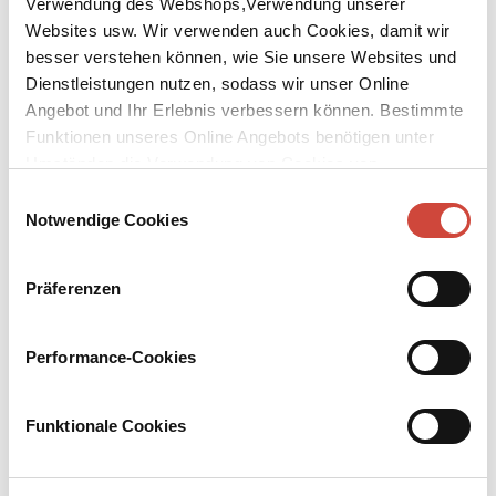
Verwendung des Webshops,Verwendung unserer
Websites usw. Wir verwenden auch Cookies, damit wir
besser verstehen können, wie Sie unsere Websites und
Dienstleistungen nutzen, sodass wir unser Online
Angebot und Ihr Erlebnis verbessern können. Bestimmte
Funktionen unseres Online Angebots benötigen unter
↘
Download Bilddatei
Umständen die Verwendung von Cookies von
Drittanbietern.
Kaufen
Einwilligungsauswahl
Notwendige Cookies
Am Ufer des Rio Piedra saß ich und
weinte
Präferenzen
Aus dem brasilianischen Portugiesisch von Maralde Meyer-
Minnemann
Performance-Cookies
Sie waren Jugendfreunde, ehe sie sich aus den Augen verloren. In
Madrid treffen sie sich wieder: sie, eine angehende Richterin, die
Funktionale Cookies
das Leben gelehrt hat, stark und vernünftig zu sein; er,
Weltenbummler und sehr undogmatischer Seminarist, der vor
seiner Ordination Pilar noch einmal wiedersehen will. Beide