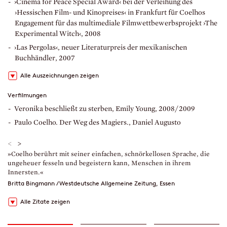
›Cinema for Peace Special Award‹ bei der Verleihung des
›Hessischen Film- und Kinopreises‹ in Frankfurt für Coelhos
Engagement für das multimediale Filmwettbewerbsprojekt ›The
Experimental Witch‹, 2008
›Las Pergolas‹, neuer Literaturpreis der mexikanischen
Buchhändler, 2007
Alle Auszeichnungen zeigen
Verfilmungen
Veronika beschließt zu sterben, Emily Young, 2008/2009
Paulo Coelho. Der Weg des Magiers., Daniel Augusto
<
>
»Coelho berührt mit seiner einfachen, schnörkellosen Sprache, die
»
ungeheuer fesseln und begeistern kann, Menschen in ihrem
e
Innersten.«
e
Britta Bingmann / Westdeutsche Allgemeine Zeitung, Essen
R
Alle Zitate zeigen