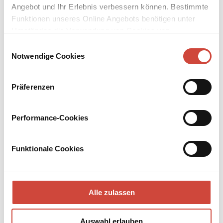
Angebot und Ihr Erlebnis verbessern können. Bestimmte
Funktionen unseres Online Angebots benötigen unter
Umständen die Verwendung von Cookies von
Drittanbietern.
Einwilligungsauswahl
Notwendige Cookies
Präferenzen
Performance-Cookies
Funktionale Cookies
Elf Minuten
Der Fünfte Berg
Auch erhältlich als
Auch erhältlich als
Alle zulassen
Auswahl erlauben