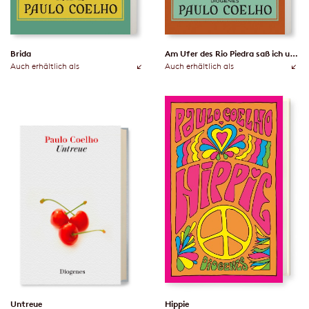
Brida
Am Ufer des Rio Piedra saß ich und weinte
Auch erhältlich als
Auch erhältlich als
Untreue
Hippie