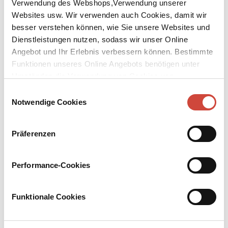
Verwendung des Webshops,Verwendung unserer
Websites usw. Wir verwenden auch Cookies, damit wir
besser verstehen können, wie Sie unsere Websites und
Dienstleistungen nutzen, sodass wir unser Online
Angebot und Ihr Erlebnis verbessern können. Bestimmte
Funktionen unseres Online Angebots benötigen unter
↘
Download Bilddatei
Umständen die Verwendung von Cookies von
Drittanbietern.
Kaufen
Einwilligungsauswahl
Notwendige Cookies
Auf dem Jakobsweg
Tagebuch einer Pilgerreise nach Santiago de Compostela
Präferenzen
Aus dem brasilianischen Portugiesisch von Maralde Meyer-
Minnemann
Performance-Cookies
Paulo Coelhos sehr persönliches Tagebuch seiner Pilgerreise nach
Santiago de Compostela – ein Reise- und Erfahrungsbericht, in
Funktionale Cookies
dem bereits die großen Themen seiner Romane angelegt sind.
Mehr zum Inhalt