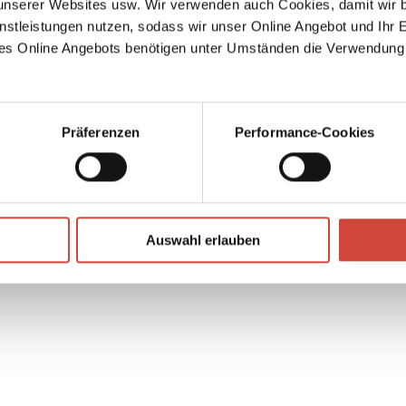
serer Websites usw. Wir verwenden auch Cookies, damit wir b
nstleistungen nutzen, sodass wir unser Online Angebot und Ihr 
des
es Online Angebots benötigen unter Umständen die Verwendung
rn und
↘
Download Bilddatei
 Lust
 unser
Kaufen
straum
Präferenzen
Performance-Cookies
.
Auswahl erlauben