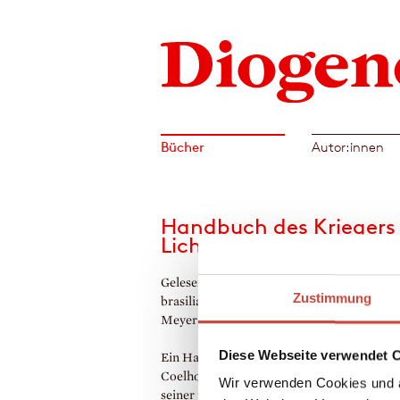
Bücher
Autor:innen
Handbuch des Kriegers
Lichts
Gelesen von Gert Heidenreich. Aus dem
Zustimmung
brasilianischen Portugiesisch von Maralde
Meyer-Minnemann
Diese Webseite verwendet 
Ein Handbuch und spiritueller Wegweiser 
Coelhos eigenen Reflexionen und denjenig
Wir verwenden Cookies und a
seiner persönlichen Wegbegleiter, die – vo