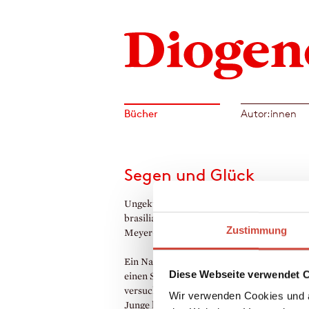
Bücher
Autor:innen
Segen und Glück
Ungekürzt gelesen von Sven Görtz. Aus d
brasilianischen Portugiesisch von Maralde
Zustimmung
Meyer-Minnemann
Ein Nachtfalter verliebt sich hoffnungslos i
Diese Webseite verwendet 
einen Stern am Himmel. Als er ihn zu erre
versucht, entdeckt er die Schönheit der Wel
Wir verwenden Cookies und a
Junge kommt zur Weihnachtsmesse. Er ke