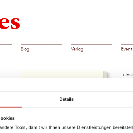
Blog
Verlag
Event
→
Paul
em
Details
n
Cookies
ichen
t. Ein
ndere Tools, damit wir Ihnen unsere Dienstleistungen bereitste
nnt