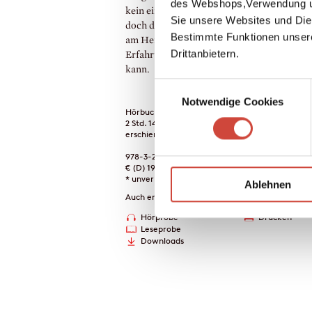
des Webshops,Verwendung un
kein einziges Gebet – und lehrt die Gemein
Sie unsere Websites und Die
doch die Sprache Gottes. In einem Schnee
Bestimmte Funktionen unser
am Heiligen Abend macht ein Mensch die
Drittanbietern.
Erfahrung, dass er das Gute nicht erzwing
kann.
Einwilligungsauswahl
Notwendige Cookies
Hörbuch-Download
2 Std. 14 Min.
erschienen am 24. September 2025
978-3-257-69640-0
€ (D) 19.95 / sFr 26.00* / € (A) 19.95
* unverb. Preisempfehlung
Ablehnen
Auch erhältlich als
Hörprobe
Drucken
Leseprobe
Downloads