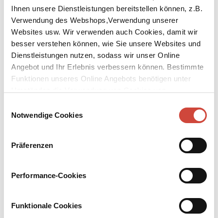
Ihnen unsere Dienstleistungen bereitstellen können, z.B.
Verwendung des Webshops,Verwendung unserer
Websites usw. Wir verwenden auch Cookies, damit wir
besser verstehen können, wie Sie unsere Websites und
Dienstleistungen nutzen, sodass wir unser Online
Angebot und Ihr Erlebnis verbessern können. Bestimmte
Funktionen unseres Online Angebots benötigen unter
↘
Download Bilddatei
Umständen die Verwendung von Cookies von
Drittanbietern.
Einwilligungsauswahl
Kaufen
Notwendige Cookies
Und die Liebe hört niemals auf
Nach einem Text von Henry Drummond
Präferenzen
Aus dem brasilianischen Portugiesisch von Maralde Meyer-
Minnemann
Performance-Cookies
Ist die Liebe einfach da als etwas, das uns zusteht? Oder müssen
wir Liebe zuerst geben, um sie zu empfangen? Gibt es nur eine
Funktionale Cookies
Liebe oder viele Erscheinungsformen? Und wie lernen wir,