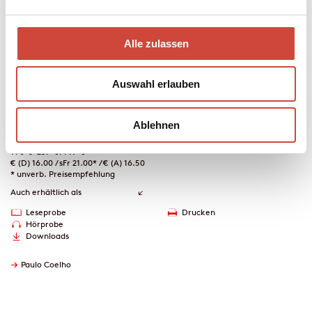
wirklich zu lieben? Diese Fragen stellte sich der junge Denker
Henry Drummond 1874. Seine Reflexionen gingen damals um die
Welt … bis Paulo Coelho sie an einem Wendepunkt in seinem Leben
Alle zulassen
für sich entdeckte und für unsere Zeit adaptierte.
Mehr zum Inhalt
Auswahl erlauben
Hardcover Leinen
112 Seiten
Ablehnen
erschienen am 24. März 2021
978-3-257-07149-8
€ (D) 16.00 / sFr 21.00* / € (A) 16.50
* unverb. Preisempfehlung
Auch erhältlich als
Leseprobe
Drucken
Hörprobe
Downloads
→
Paulo Coelho