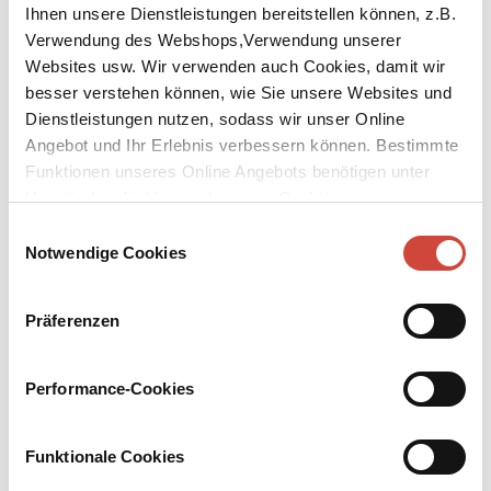
Ihnen unsere Dienstleistungen bereitstellen können, z.B.
Verwendung des Webshops,Verwendung unserer
Websites usw. Wir verwenden auch Cookies, damit wir
besser verstehen können, wie Sie unsere Websites und
Dienstleistungen nutzen, sodass wir unser Online
↘
Angebot und Ihr Erlebnis verbessern können. Bestimmte
Download Bilddatei
Funktionen unseres Online Angebots benötigen unter
Kaufen
Umständen die Verwendung von Cookies von
Drittanbietern.
Einwilligungsauswahl
Die Sterne ordnen
Notwendige Cookies
Aus dem Italienischen von Maja Pflug
Präferenzen
Die zehnjährige Francesca kümmert sich hingebungsvoll um eine
Katze, aber mit Menschen spricht sie nicht. Ihre Lehrerin Gilla
vermutet hinter dem Schweigen ein Geheimnis. Niemand weiß,
Performance-Cookies
was das Kind unter Mussolini und im Krieg erlebt hat. Erst seit
Kurzem ist Frieden in Europa, Frieden im piemontesischen Borgo
di Dentro. Gilla hofft auf einen Neuanfang für ihren Schützling. Mit
Funktionale Cookies
den einfachen Mitteln einer Lehrerin versucht sie, Francescas Welt