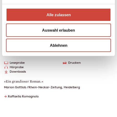
wieder ins Lot zu bringen.
Mehr zum Inhalt
Alle zulassen
Hardcover Leinen
448 Seiten
Auswahl erlauben
erschienen am 25. September 2024
978-3-257-07310-2
€ (D) 25.00 / sFr 34.00* / € (A) 25.70
Ablehnen
* unverb. Preisempfehlung
Auch erhältlich als
Leseprobe
Drucken
Hörprobe
Downloads
»Ein grandioser Roman.«
Marion Gottlob / Rhein-Neckar-Zeitung, Heidelberg
→
Raffaella Romagnolo