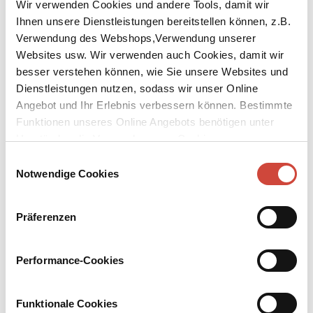
Wir verwenden Cookies und andere Tools, damit wir
Ihnen unsere Dienstleistungen bereitstellen können, z.B.
Verwendung des Webshops,Verwendung unserer
Websites usw. Wir verwenden auch Cookies, damit wir
besser verstehen können, wie Sie unsere Websites und
Dienstleistungen nutzen, sodass wir unser Online
↘
Download Bilddatei
Angebot und Ihr Erlebnis verbessern können. Bestimmte
Kaufen
Funktionen unseres Online Angebots benötigen unter
Umständen die Verwendung von Cookies von
Junge mit schwarzem Hahn
Drittanbietern.
Einwilligungsauswahl
Notwendige Cookies
Der elfjährige Martin besitzt nichts bis auf das Hemd auf dem Leib
und seinen schwarzen Hahn, Behüter und Freund zugleich. Die
Dorfbewohner meiden den Jungen, der zu ungewöhnlich ist. Viel
Präferenzen
zu klug und liebenswürdig. Sie behandeln ihn lieber schlecht, als
seine Begabungen anzuerkennen. Als Martin die Chance ergreift
und mit dem Maler zieht, führt dieser ihn in eine schauerliche
Performance-Cookies
Welt, in der er dank seines Mitgefühls und Verstandes widerstehen
kann und zum Retter wird für jene, die noch unschuldiger sind als
er.
Funktionale Cookies