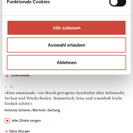
Funktionale Cookies
Mehr zum Inhalt
Hardcover Leinen
304 Seiten
Alle zulassen
erschienen am 26. Februar 2025
978-3-257-07335-5
€ (D) 26.00 / sFr 35.00* / € (A) 26.80
Auswahl erlauben
* unverb. Preisempfehlung
Auch erhältlich als
Ablehnen
Leseprobe
Drucken
Hörprobe
Downloads
<
>
»Eine emotionale, von Musik getragene Geschichte über Sehnsucht,
»
Verlust und Wiederfinden. Romantisch, leise und traumhaft leicht.
W
Einfach schön!«
Antonia Schöne / Berliner Zeitung
Alle Zitate zeigen
→
Takis Würger