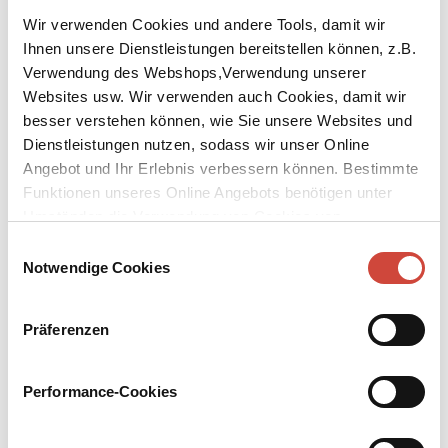
Wir verwenden Cookies und andere Tools, damit wir
Ihnen unsere Dienstleistungen bereitstellen können, z.B.
Verwendung des Webshops,Verwendung unserer
Websites usw. Wir verwenden auch Cookies, damit wir
besser verstehen können, wie Sie unsere Websites und
↘
Download Bilddatei
Dienstleistungen nutzen, sodass wir unser Online
Angebot und Ihr Erlebnis verbessern können. Bestimmte
Kaufen
Funktionen unseres Online Angebots benötigen unter
Umständen die Verwendung von Cookies von
Für Polina
Drittanbietern.
Einwilligungsauswahl
Als er vierzehn ist, verliebt sich Hannes Prager in das Mädchen
Notwendige Cookies
Polina. Um ihr seine Liebe zu zeigen, komponiert der wundersam
begabte Junge eine Melodie, die Polinas ganzes Sehnen und
Präferenzen
Wünschen umfasst. Doch sein Leben nimmt eine
unvorhergesehene Wendung, Hannes hört auf, Klavier zu spielen
und seine und Polinas Wege trennen sich. Nach Jahren, in denen er
Performance-Cookies
nichts als Leere fühlt, erkennt Hannes: Er muss Polina
wiederfinden. Und das Einzige, womit er sie erreichen kann, ist
ihre Melodie.