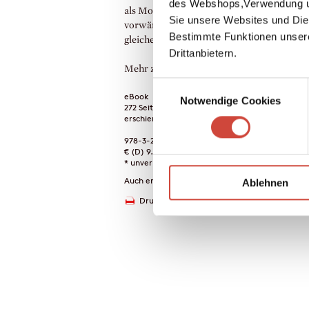
des Webshops,Verwendung un
als Motti das Steuer übernimmt, geht es
Sie unsere Websites und Die
vorwärts. Doch eine Gruppe von Nazis hat
Bestimmte Funktionen unser
gleiche Ziel.
Drittanbietern.
Mehr zum Inhalt
Einwilligungsauswahl
eBook
Notwendige Cookies
272 Seiten (Printausgabe)
erschienen am 25. September 2019
978-3-257-60985-1
€ (D) 9.99 / sFr 13.00* / € (A) 9.99
* unverb. Preisempfehlung
Auch erhältlich als
Ablehnen
Drucken