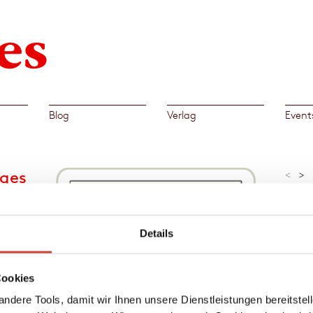
Blog
Verlag
Event
ges
<
>
»Schrä
manchm
im Hal
Regula 
Details
chen
Al
h bald
Cookies
→
Tho
er
ndere Tools, damit wir Ihnen unsere Dienstleistungen bereitste
 Erst