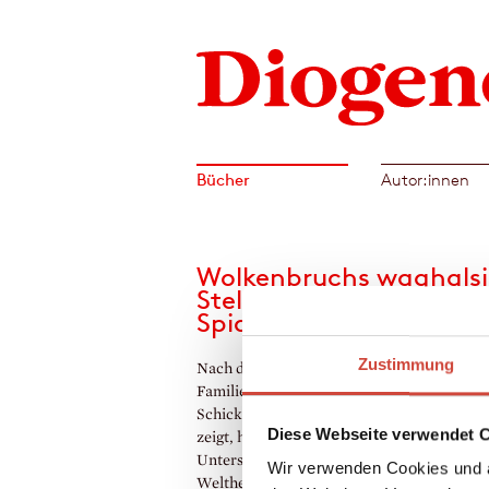
Bücher
Autor:innen
Wolkenbruchs waghalsi
Stelldichein mit der
Spionin
Zustimmung
Nach dem Bruch mit seiner frommen jüdis
Familie wird Motti Wolkenbruch von
Schicksalsgenossen aufgenommen. Wie sic
Diese Webseite verwendet 
zeigt, haben die aber weit mehr als nur
Unterstützung im Sinn: Sie trachten nach d
Wir verwenden Cookies und a
Weltherrschaft. Bisher allerdings erfolglos.