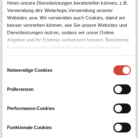
Ihnen unsere Dienstleistungen bereitstellen können, z.B.
Verwendung des Webshops,Verwendung unserer
Websites usw. Wir verwenden auch Cookies, damit wir
besser verstehen können, wie Sie unsere Websites und
Dienstleistungen nutzen, sodass wir unser Online
Angebot und Ihr Erlebnis verbessern können. Bestimmte
↘
Download Bilddatei
Funktionen unseres Online Angebots benötigen unter
Umständen die Verwendung von Cookies von
Kaufen
Drittanbietern.
Einwilligungsauswahl
Gefährliche Ferien - Skandinavien
Notwendige Cookies
mit Katrine Engberg und vielen anderen
Ausgewählt von Anna von Planta
Präferenzen
Keine andere Gegend der Welt hat so viele
Krimischriftsteller:innen hervorgebracht wie Skandinavien. Seien
Performance-Cookies
Sie also auf der Hut, bevor Sie sich von der nordischen
Mitternachtssonne allzu sehr betören lassen. So mancher kehrt
Funktionale Cookies
vom Sightseeing in Kopenhagen oder den norwegischen
Hurtigruten nicht zurück.