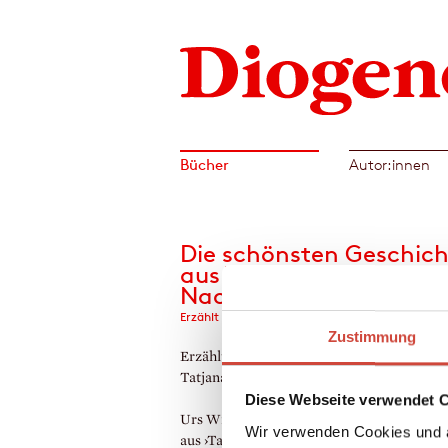
Bücher
Autor:innen
Die schönsten Geschic
aus Tausendundeiner
Nacht
Erzählt von Urs Widmer
Zustimmung
Erzählt von Urs Widmer. Mit vielen Bilder
Tatjana Hauptmann
Diese Webseite verwendet 
Urs Widmer hat die wundervollen Geschic
Wir verwenden Cookies und a
aus ›Tausendundeiner Nacht‹ behutsam gera