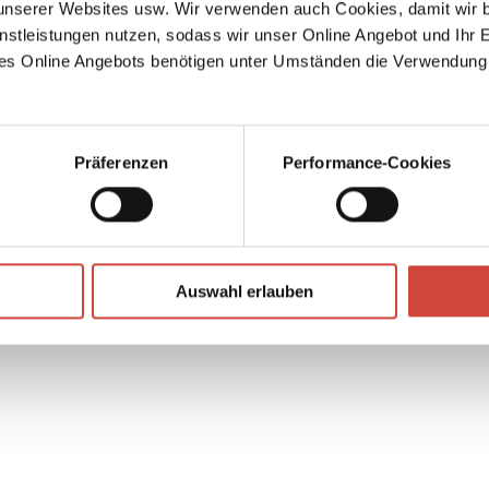
serer Websites usw. Wir verwenden auch Cookies, damit wir b
en.
nstleistungen nutzen, sodass wir unser Online Angebot und Ihr 
es Online Angebots benötigen unter Umständen die Verwendung
hten
it die
ine
rde,
Präferenzen
Performance-Cookies
acht,
keit
↘
Download Bilddatei
Kaufen
Auswahl erlauben