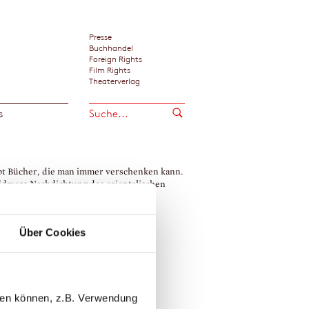
Presse
Buchhandel
Foreign Rights
Film Rights
Theaterverlag
s
bt Bücher, die man immer verschenken kann.
dmers Nachdichtung des orientalischen
kers ist so eine Preziose.«
er Illustrierte, Zürich
Über Cookies
→
 Widmer
Tatjana Hauptmann
llen können, z.B. Verwendung