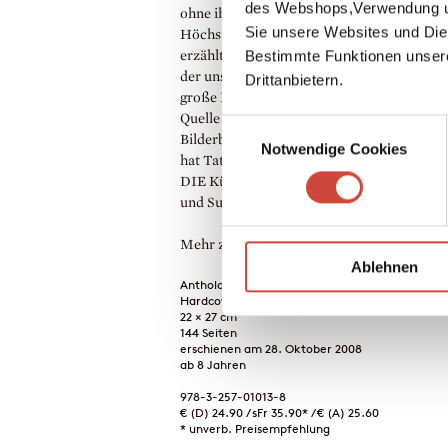
des Webshops,Verwendung un
ohne ihnen das orientalische Flair zu nehm
Sie unsere Websites und Die
Höchst anschaulich, deftig und kurzweilig
Bestimmte Funktionen unser
erzählt er die sechs berühmtesten Geschic
der unsterblichen Scheherzad neu. Und dam
Drittanbietern.
große Märchensammlung für alle Sinne »e
Quelle unendlichen Genusses, das reichste
Einwilligungsauswahl
Bilderbuch der Welt« (Hermann Hesse) we
Notwendige Cookies
hat Tatjana Hauptmann sich ans Werk gem
DIE Künstlerin, um die orientalische Üppig
und Subtilität ins Bild zu holen.
Mehr zum Inhalt
Ablehnen
Anthologien, Kinderbücher, Neue Literatur
Hardcover Leinen
22 × 27 cm
144 Seiten
erschienen am 28. Oktober 2008
ab 8 Jahren
978-3-257-01013-8
€ (D) 24.90 / sFr 35.90* / € (A) 25.60
* unverb. Preisempfehlung