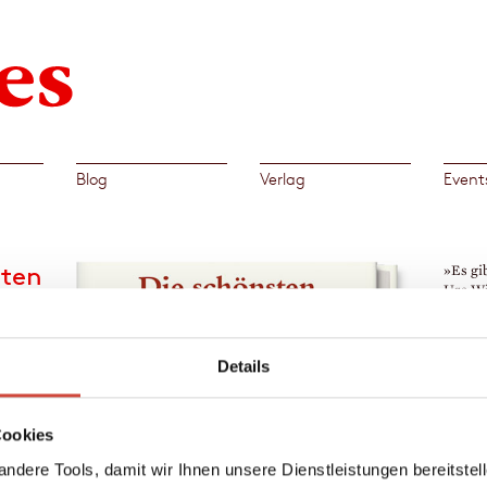
Blog
Verlag
Event
hten
»Es gi
Urs Wi
Klassi
Schweiz
Details
→
Urs
n von
Cookies
hten
ndere Tools, damit wir Ihnen unsere Dienstleistungen bereitste
fft,