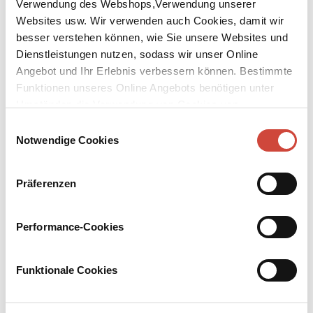
Verwendung des Webshops,Verwendung unserer
Websites usw. Wir verwenden auch Cookies, damit wir
besser verstehen können, wie Sie unsere Websites und
Dienstleistungen nutzen, sodass wir unser Online
Angebot und Ihr Erlebnis verbessern können. Bestimmte
Funktionen unseres Online Angebots benötigen unter
↘
Download Bilddatei
Umständen die Verwendung von Cookies von
Drittanbietern.
Kaufen
Einwilligungsauswahl
Notwendige Cookies
Das ewige Reich
Geschichte einer Hoffnung
Präferenzen
In seiner faszinierenden Untersuchung interessiert den Autor
dabei immer auch die ›andere Seite‹ der Hoffnung: Höchste Freude
Performance-Cookies
und dramatische Enttäuschung, Glaube und Mißtrauen liegen
gefährlich nahe beieinander. Gerade hier aber sieht Nigg ein
außergewöhnliches Potential: Für ihn ist diese Konkurrenz
Funktionale Cookies
letztlich Quelle aller Kreativität.
Mehr zum Inhalt