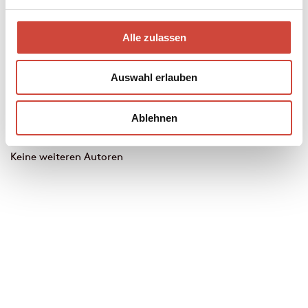
Alle zulassen
Auswahl erlauben
Alice
Mario
Ablehnen
Horáčková
Petuzzi
Keine weiteren Autoren