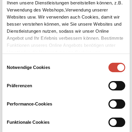
Ihnen unsere Dienstleistungen bereitstellen können, z.B.
Verwendung des Webshops,Verwendung unserer
Websites usw. Wir verwenden auch Cookies, damit wir
besser verstehen können, wie Sie unsere Websites und
Dienstleistungen nutzen, sodass wir unser Online
Angebot und Ihr Erlebnis verbessern können. Bestimmte
Erich
Juan Ramón
H.U.
Kästner
Jiménez
Steger
Funktionen unseres Online Angebots benötigen unter
Umständen die Verwendung von Cookies von
Drittanbietern.
Einwilligungsauswahl
Notwendige Cookies
Präferenzen
Performance-Cookies
Clara Maria
Katharina
Jerome
Bagus
Höftmann
Beatty
Funktionale Cookies