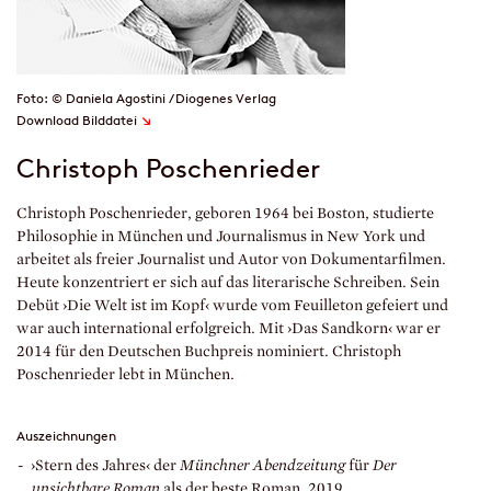
Foto: © Daniela Agostini / Diogenes Verlag
↘
Download Bilddatei
Christoph Poschenrieder
Christoph Poschenrieder, geboren 1964 bei Boston, studierte
Philosophie in München und Journalismus in New York und
arbeitet als freier Journalist und Autor von Dokumentarfilmen.
Heute konzentriert er sich auf das literarische Schreiben. Sein
Debüt ›Die Welt ist im Kopf‹ wurde vom Feuilleton gefeiert und
war auch international erfolgreich. Mit ›Das Sandkorn‹ war er
2014 für den Deutschen Buchpreis nominiert. Christoph
Poschenrieder lebt in München.
Auszeichnungen
›Stern des Jahres‹ der
Münchner Abendzeitung
für
Der
unsichtbare Roman
als der beste Roman, 2019