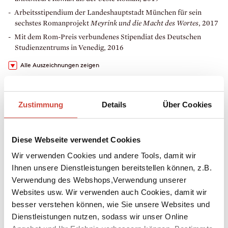
Arbeitsstipendium der Landeshauptstadt München für sein
sechstes Romanprojekt
Meyrink und die Macht des Wortes
, 2017
Mit dem Rom-Preis verbundenes Stipendiat des Deutschen
Studienzentrums in Venedig, 2016
Alle Auszeichnungen zeigen
»Der hat so einen Spaß am Formulieren, dieser Christoph
Poschenrieder – einer der besten deutschen Schriftsteller zurzeit.«
Kristian Thees / SWR, Baden-Baden
Zustimmung
Details
Über Cookies
Bücher
Downloads
Media
Diese Webseite verwendet Cookies
Links
Wir verwenden Cookies und andere Tools, damit wir
Ihnen unsere Dienstleistungen bereitstellen können, z.B.
Verwendung des Webshops,Verwendung unserer
Websites usw. Wir verwenden auch Cookies, damit wir
besser verstehen können, wie Sie unsere Websites und
Dienstleistungen nutzen, sodass wir unser Online