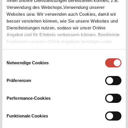
Ihnen unsere Dienstleistungen bereitstellen können, z.B.
Verwendung des Webshops,Verwendung unserer
Websites usw. Wir verwenden auch Cookies, damit wir
besser verstehen können, wie Sie unsere Websites und
Dienstleistungen nutzen, sodass wir unser Online
Angebot und Ihr Erlebnis verbessern können. Bestimmte
↘
Download Bilddatei
Funktionen unseres Online Angebots benötigen unter
Umständen die Verwendung von Cookies von
Kaufen
Drittanbietern.
Einwilligungsauswahl
Kind ohne Namen
Notwendige Cookies
Nach einem Jahr an der Universität kommt Xenia in ihr
Präferenzen
Heimatdorf zurück. Sie ist schwanger, doch niemand soll das
wissen. Als ein Dutzend Fremde in der Schule einquartiert wird,
gerät das Dorf in Aufruhr. Um den Frieden wiederherzustellen,
Performance-Cookies
lässt sich Xenias Mutter auf einen verhängnisvollen Handel mit
dem Burgherrn ein. Das Pfand: ein ungeborenes Kind.
Funktionale Cookies
Mehr zum Inhalt