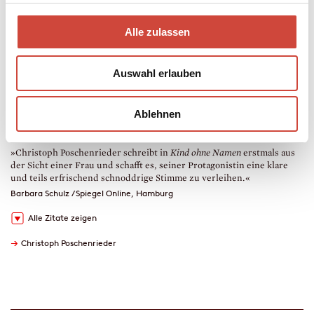
Taschenbuch
288 Seiten
erschienen am 24. Oktober 2018
Alle zulassen
978-3-257-24448-9
€ (D) 12.00 / sFr 16.00* / € (A) 12.40
* unverb. Preisempfehlung
Auswahl erlauben
Auch erhältlich als
Drucken
Ablehnen
<
>
»Christoph Poschenrieder schreibt in
Kind ohne Namen
erstmals aus
»
der Sicht einer Frau und schafft es, seiner Protagonistin eine klare
l
und teils erfrischend schnoddrige Stimme zu verleihen.«
M
Barbara Schulz / Spiegel Online, Hamburg
Alle Zitate zeigen
→
Christoph Poschenrieder