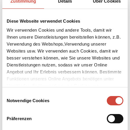
Zustimmung
Details
Über Cookies
Diese Webseite verwendet Cookies
Wir verwenden Cookies und andere Tools, damit wir
Ihnen unsere Dienstleistungen bereitstellen können, z.B.
Verwendung des Webshops,Verwendung unserer
Websites usw. Wir verwenden auch Cookies, damit wir
besser verstehen können, wie Sie unsere Websites und
Dienstleistungen nutzen, sodass wir unser Online
Angebot und Ihr Erlebnis verbessern können. Bestimmte
Funktionen unseres Online Angebots benötigen unter
Giftige Blüten
Grünes Gold
Umständen die Verwendung von Cookies von
Auch erhältlich als
Auch erhältlich als
Drittanbietern.
Einwilligungsauswahl
Notwendige Cookies
Präferenzen