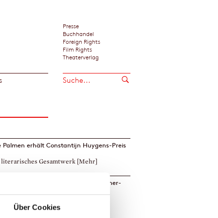
Presse
Buchhandel
Foreign Rights
Film Rights
Theaterverlag
s
 Palmen erhält Constantijn Huygens-Preis
r literarisches Gesamtwerk
[Mehr]
ine Wunnicke erhält den Georg-Büchner-
2026
erscheint am 22. Juli als Taschenbuch
Über Cookies
]