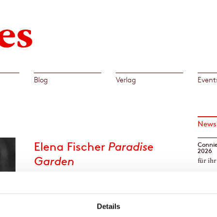
Blog
Verlag
Event
News
Elena Fischer
Paradise
Connie
2026
Garden
für ih
Elena Fischer
ist mit ihrem Debütroman
Paradise
Christ
Garden
für den
Deutschen Buchpreis 2023
Preis 
nominiert. Das Buch erscheint am 23.8.2023.
Wachs
Details
[Mehr
Paradise Garden
ist einer von 20 Romanen auf